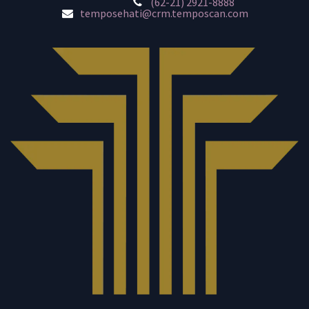
(62-21) 2921-8888
temposehati@crm.temposcan.com