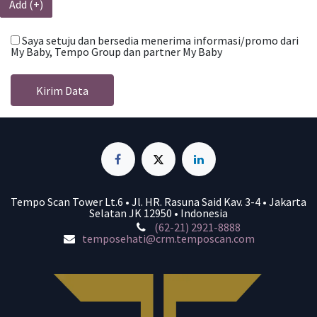
Add (+)
Saya setuju dan bersedia menerima informasi/promo dari
My Baby, Tempo Group dan partner My Baby
Kirim Data
Tempo Scan Tower Lt.6 • Jl. HR. Rasuna Said Kav. 3-4 • Jakarta
Selatan JK 12950 • Indonesia
(62-21) 2921-8888
temposehati@crm.temposcan.com